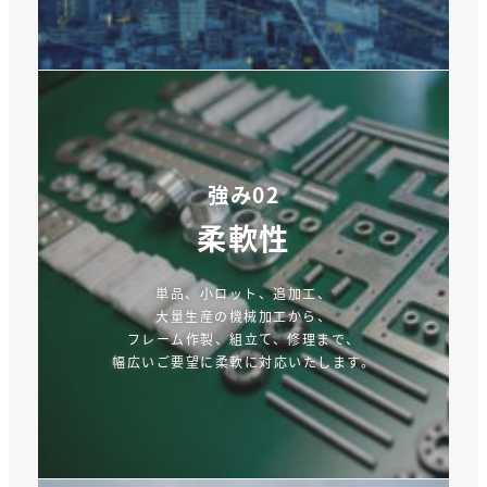
強み02
柔軟性
単品、小ロット、追加工、
大量生産の機械加工から、
フレーム作製、組立て、修理まで、
幅広いご要望に柔軟に対応いたします。